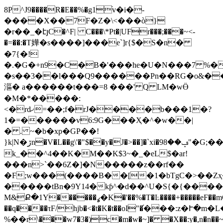
8P^J9����R�E��%�g1֨v�i�-
����X��7F�Z�\<���ò}
�r��_�էյC�^F| C���\*Pt�|UFr���;���~<-
�=��:�T嬅�s����]���e`]r{$�S�n�
�7{�!
�.�G�+n9�C�B�'���he�U�N���7 %�
�s��3��l���Q9������Pn��RG�o&�
漚� a������t���=8 ���' Q LM�wӪ
�M�*�����:
<�rdޚ=��;f�rJ����b���1�?
1�=������v6:9G���Ҳ�^�w��|
� . ~�b�xp�GP��!
}k|N�ڒn�V�L��g\'�"$��y�J�>��]�`xi�9ݡ��8"�G;��m0Bÿdܐ�
k_��^4��K�M��K$3~�_�eL$�ar!
���n>`��6Z�]�N�����z��rf��
�F;w���(����B��[�1�bTgC�>��Zҳ
�����tBn�9Y14�kƥ^�d��^U�S{�{�����5
M&Ք�1Y������ߩ�K�'��%�T�Ŀ����+�����eF��mC_����L��r��
��q����τF/hjb�<�t�K�t��oI"�֬���:z
%��r\���w7�3�)c�m�w�~]� �X��:y�,n�n��~�