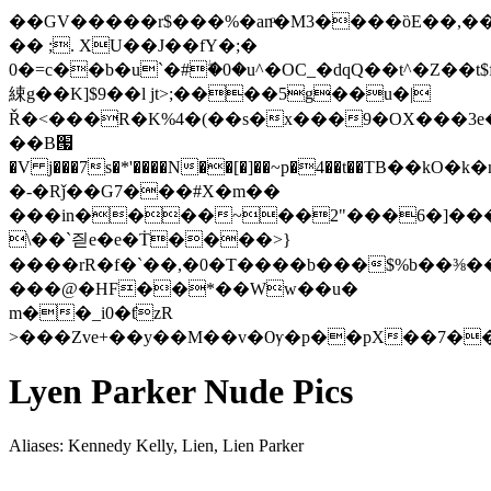
��GV�
����r$���%�anͦ�M3����ȍE��,��7�p
�� ;. XU��J��fY�;�
0�=c��b�u`�#ۖ�0�u^�OC_�dqQ��t^�Z�
綀g��K]$9��l jt>;����5g��u�|
Ř�<���R�K%4�(��s�x���9�OX���3е
��B՗
�V j���7s�*'����N��[�]��~p�4��t��ΤB�
�-�Rǰ��G7���#X�m��
���in����~��2"���6�]���
\��`즫e�e�Ṫ����>}
����rR�f�`��,�0�T����b���$%b��⅜��
���@�HF��*��Ww��u�
m��_i0�ƭzR
>���Zve+��y��M��v�Ѹ�p��pX��7��
Lyen Parker Nude Pics
Aliases: Kennedy Kelly, Lien, Lien Parker