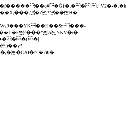
�f�������q#�Ġ{�,��!e"V2�-�.�k
���X;���,�Z*��H�
$ Wy9���YK��H��&~ ���-
��L�k<���*ANKV�i�
)��y?
,��CAf�ϷJ�7i0�