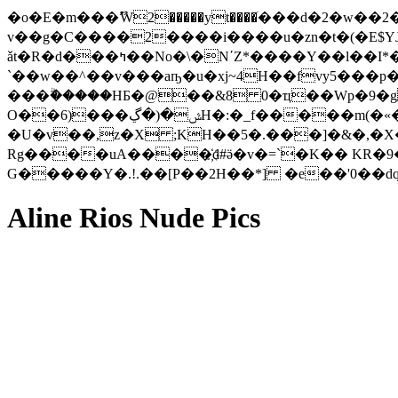
�o�E�m���ޫW2�����yt����ׁ���d�2�w
v��g�C����2����i����u�zn�t�(�E$
ǎt�R�d���ߤ��No�\�NʹZ*����Y��l��I*����9��r��Ğ����u��H����M<-
`��w��^��v���aҧ�u�xj~4H��fvy5���p
���ۗ�����HБ�@��&8 0�ҵ��Wp�9�g
O��6)���ݜ�(�ڲH�:�_f�����m(�«�e�2��3�g��[�6��n$ �6g~#X���[�����t �|
�U�v��,z�X ;KH��5�.���]�&�,�X�
Rg����uA����҉d#ӛ�v�=`�K�� KR�9�
Aline Rios Nude Pics