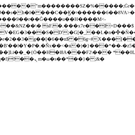
��2�����"m��������SZ�%�����;Ġr�
YJ��s�h�I� ���C��Ϗ�ˠ������6��8VA>
���&NZ��\� sF.�.���x7e��I+D���
V�EG�3���S�D';�G[�_��L�n�✛�Ǹ�
B'��l�Y�P�.�Ňx��<�n�)�}���*��-�z5�
�]Ŀi��_�{Ȯ��H�l8A���F2\��� *��0L�
G�����Y�.!.��[P��2H��*] �e��'0��dq�f)!��ܢ m�ω�s��*��}� ;&�